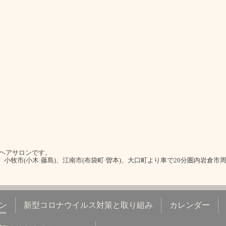
室ヘアサロンです。
)、小牧市(小木·藤島)、江南市(布袋町·曽本)、大口町より車で20分圏内岩倉市
ン
新型コロナウイルス対策と取り組み
カレンダー