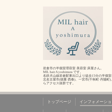
岩倉市の半個室理容室·美容室·床屋さん。
MIL hair A yoshimura です。
名鉄犬山線岩倉駅東出口より徒歩15分の半個
北名古屋市(徳重·西春)、一宮市(千秋町·丹陽町
らアクセス抜群です。
トップページ
インフォメーショ