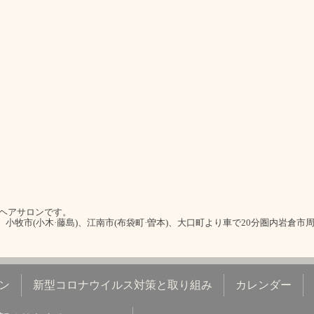
室ヘアサロンです。
)、小牧市(小木·藤島)、江南市(布袋町·曽本)、大口町より車で20分圏内岩倉市
ン
新型コロナウイルス対策と取り組み
カレンダー