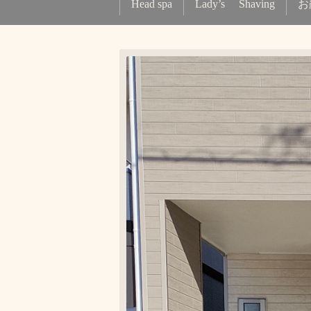
Head spa
Lady’s Shaving
お