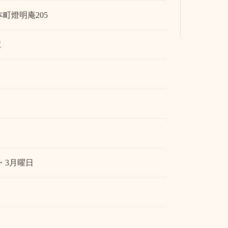
町燈明庵205
駅
・3月曜日