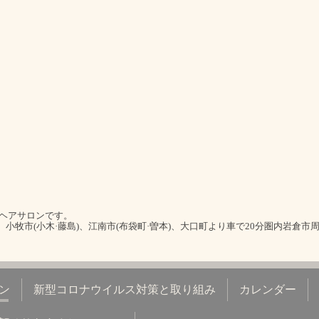
室ヘアサロンです。
)、小牧市(小木·藤島)、江南市(布袋町·曽本)、大口町より車で20分圏内岩倉市
ン
新型コロナウイルス対策と取り組み
カレンダー