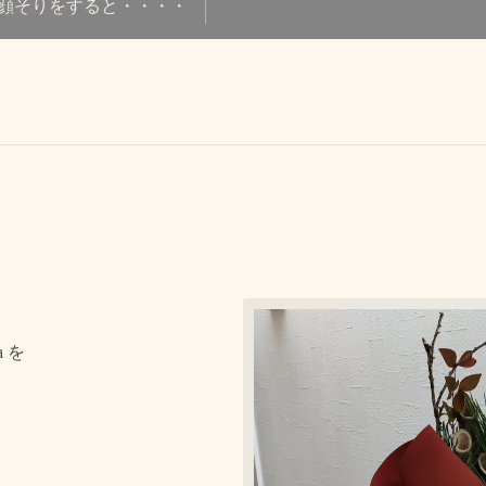
顔そりをすると・・・・
a を