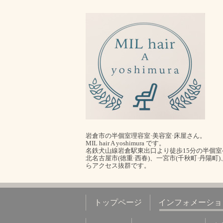
岩倉市の半個室理容室·美容室·床屋さん。
MIL hair A yoshimura です。
名鉄犬山線岩倉駅東出口より徒歩15分の半個
北名古屋市(徳重·西春)、一宮市(千秋町·丹陽町
らアクセス抜群です。
トップページ
インフォメーショ