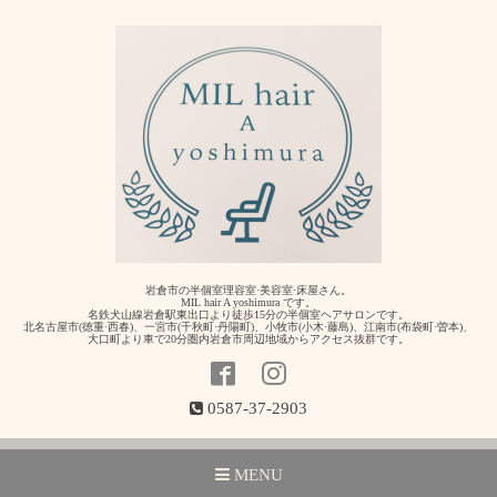
岩倉市の半個室理容室·美容室·床屋さん。
MIL hair A yoshimura です。
名鉄犬山線岩倉駅東出口より徒歩15分の半個室ヘアサロンです。
北名古屋市(徳重·西春)、一宮市(千秋町·丹陽町)、小牧市(小木·藤島)、江南市(布袋町·曽本)、
大口町より車で20分圏内岩倉市周辺地域からアクセス抜群です。
0587-37-2903
MENU