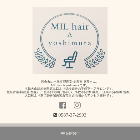
岩倉市の半個室理容室·美容室·床屋さん。
MIL hair A yoshimura です。
名鉄犬山線岩倉駅東出口より徒歩15分の半個室ヘアサロンです。
北名古屋市(徳重·西春)、一宮市(千秋町·丹陽町)、小牧市(小木·藤島)、江南市(布袋町·曽本)、
大口町より車で20分圏内岩倉市周辺地域からアクセス抜群です。
0587-37-2903
MENU