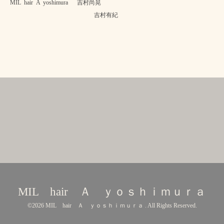
MIL hair A yoshimura 吉村尚晃
吉村有紀
MIL hair Ａ ｙｏｓｈｉｍｕｒａ
©2026
MIL hair Ａ ｙｏｓｈｉｍｕｒａ
. All Rights Reserved.