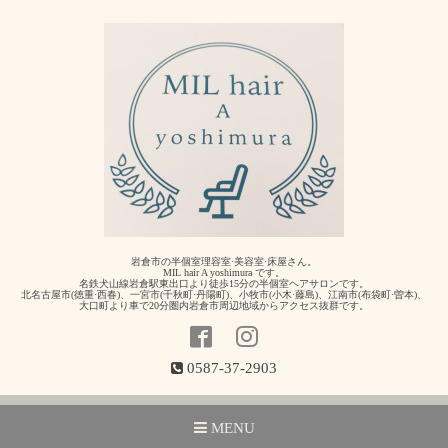
岩倉市の半個室理容室·美容室·床屋さん。
MIL hair A yoshimura です。
名鉄犬山線岩倉駅東出口より徒歩15分の半個室ヘアサロンです。
北名古屋市(徳重·西春)、一宮市(千秋町·丹陽町)、小牧市(小木·藤島)、江南市(布袋町·曽本)、
大口町より車で20分圏内岩倉市周辺地域からアクセス抜群です。
0587-37-2903
MENU