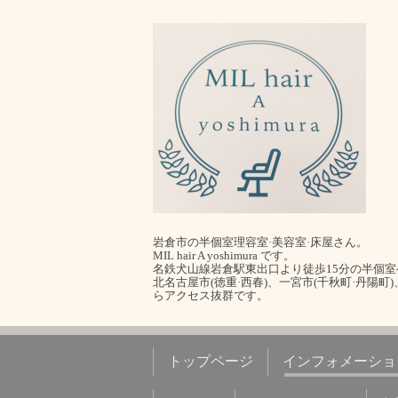
岩倉市の半個室理容室·美容室·床屋さん。
MIL hair A yoshimura です。
名鉄犬山線岩倉駅東出口より徒歩15分の半個
北名古屋市(徳重·西春)、一宮市(千秋町·丹陽町
らアクセス抜群です。
トップページ
インフォメーショ