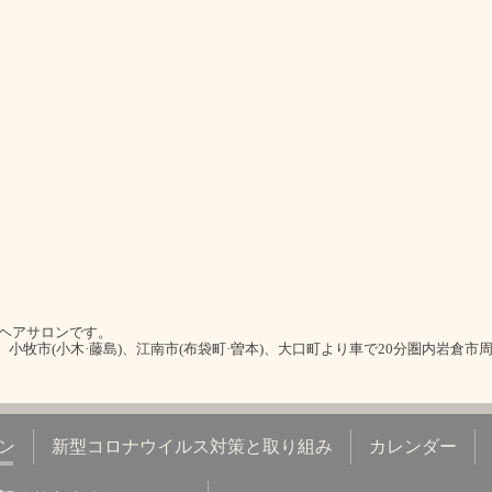
室ヘアサロンです。
)、小牧市(小木·藤島)、江南市(布袋町·曽本)、大口町より車で20分圏内岩倉市
ン
新型コロナウイルス対策と取り組み
カレンダー