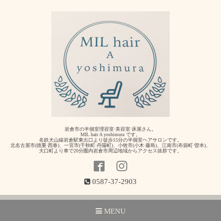
岩倉市の半個室理容室·美容室·床屋さん。
MIL hair A yoshimura です。
名鉄犬山線岩倉駅東出口より徒歩15分の半個室ヘアサロンです。
北名古屋市(徳重·西春)、一宮市(千秋町·丹陽町)、小牧市(小木·藤島)、江南市(布袋町·曽本)、
大口町より車で20分圏内岩倉市周辺地域からアクセス抜群です。
0587-37-2903
MENU