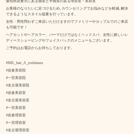
愛知県岩倉市にある個室と半個室のある理容室・美容室
お客様のなりたいに近づけるため､カウンセリングでお悩みなどを軽減､解決
できるようなスタイル提案を行っています。
女性・男性問わずご来店いただけますのでファミリーやカップルでのご来店
も可能です！
ヘアカットやヘアカラー、パーマだけではなくヘッドスパ、女性に嬉しいレ
ディースシェービングやフェイスパックのメニューもございます。
ご予約はお電話からお待ちしております。
#MIL_hair_A_yoshimura
#岩倉美容院
#一宮美容院
#名古屋美容院
#岩倉美容室
#名古屋美容室
#一宮美容室
#岩倉理容室
#一宮理容室
#名古屋理容室