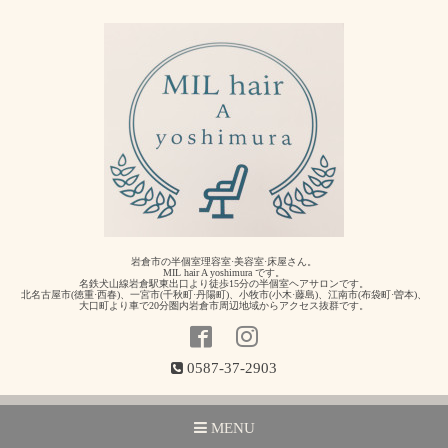
岩倉市の半個室理容室·美容室·床屋さん。
MIL hair A yoshimura です。
名鉄犬山線岩倉駅東出口より徒歩15分の半個室ヘアサロンです。
北名古屋市(徳重·西春)、一宮市(千秋町·丹陽町)、小牧市(小木·藤島)、江南市(布袋町·曽本)、
大口町より車で20分圏内岩倉市周辺地域からアクセス抜群です。
0587-37-2903
MENU