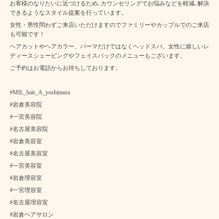
お客様のなりたいに近づけるため､カウンセリングでお悩みなどを軽減､解決
できるようなスタイル提案を行っています。
女性・男性問わずご来店いただけますのでファミリーやカップルでのご来店
も可能です！
ヘアカットやヘアカラー、パーマだけではなくヘッドスパ、女性に嬉しいレ
ディースシェービングやフェイスパックのメニューもございます。
ご予約はお電話からお待ちしております。
#MIL_hair_A_yoshimura
#岩倉美容院
#一宮美容院
#名古屋美容院
#岩倉美容室
#名古屋美容室
#一宮美容室
#岩倉理容室
#一宮理容室
#名古屋理容室
#岩倉ヘアサロン