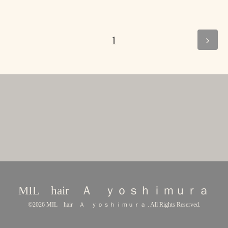
1
MIL hair Ａ ｙｏｓｈｉｍｕｒａ
©2026
MIL hair Ａ ｙｏｓｈｉｍｕｒａ
. All Rights Reserved.