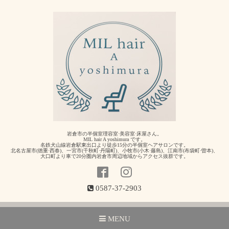
岩倉市の半個室理容室·美容室·床屋さん。
MIL hair A yoshimura です。
名鉄犬山線岩倉駅東出口より徒歩15分の半個室ヘアサロンです。
北名古屋市(徳重·西春)、一宮市(千秋町·丹陽町)、小牧市(小木·藤島)、江南市(布袋町·曽本)、
大口町より車で20分圏内岩倉市周辺地域からアクセス抜群です。
0587-37-2903
MENU