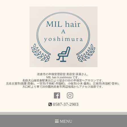
岩倉市の半個室理容室·美容室·床屋さん。
MIL hair A yoshimura です。
名鉄犬山線岩倉駅東出口より徒歩15分の半個室ヘアサロンです。
北名古屋市(徳重·西春)、一宮市(千秋町·丹陽町)、小牧市(小木·藤島)、江南市(布袋町·曽本)、
大口町より車で20分圏内岩倉市周辺地域からアクセス抜群です。
0587-37-2903
MENU