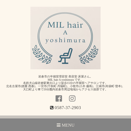
岩倉市の半個室理容室·美容室·床屋さん。
MIL hair A yoshimura です。
名鉄犬山線岩倉駅東出口より徒歩15分の半個室ヘアサロンです。
北名古屋市(徳重·西春)、一宮市(千秋町·丹陽町)、小牧市(小木·藤島)、江南市(布袋町·曽本)、
大口町より車で20分圏内岩倉市周辺地域からアクセス抜群です。
0587-37-2903
MENU