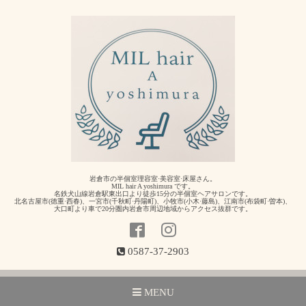
岩倉市の半個室理容室·美容室·床屋さん。
MIL hair A yoshimura です。
名鉄犬山線岩倉駅東出口より徒歩15分の半個室ヘアサロンです。
北名古屋市(徳重·西春)、一宮市(千秋町·丹陽町)、小牧市(小木·藤島)、江南市(布袋町·曽本)、
大口町より車で20分圏内岩倉市周辺地域からアクセス抜群です。
0587-37-2903
MENU