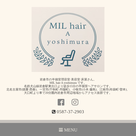
岩倉市の半個室理容室·美容室·床屋さん。
MIL hair A yoshimura です。
名鉄犬山線岩倉駅東出口より徒歩15分の半個室ヘアサロンです。
北名古屋市(徳重·西春)、一宮市(千秋町·丹陽町)、小牧市(小木·藤島)、江南市(布袋町·曽本)、
大口町より車で20分圏内岩倉市周辺地域からアクセス抜群です。
0587-37-2903
MENU