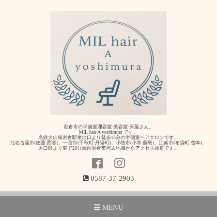
岩倉市の半個室理容室·美容室·床屋さん。
MIL hair A yoshimura です。
名鉄犬山線岩倉駅東出口より徒歩15分の半個室ヘアサロンです。
北名古屋市(徳重·西春)、一宮市(千秋町·丹陽町)、小牧市(小木·藤島)、江南市(布袋町·曽本)、
大口町より車で20分圏内岩倉市周辺地域からアクセス抜群です。
0587-37-2903
MENU