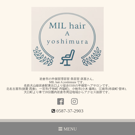
岩倉市の半個室理容室·美容室·床屋さん。
MIL hair A yoshimura です。
名鉄犬山線岩倉駅東出口より徒歩15分の半個室ヘアサロンです。
北名古屋市(徳重·西春)、一宮市(千秋町·丹陽町)、小牧市(小木·藤島)、江南市(布袋町·曽本)、
大口町より車で20分圏内岩倉市周辺地域からアクセス抜群です。
0587-37-2903
MENU