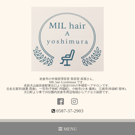
岩倉市の半個室理容室·美容室·床屋さん。
MIL hair A yoshimura です。
名鉄犬山線岩倉駅東出口より徒歩15分の半個室ヘアサロンです。
北名古屋市(徳重·西春)、一宮市(千秋町·丹陽町)、小牧市(小木·藤島)、江南市(布袋町·曽本)、
大口町より車で20分圏内岩倉市周辺地域からアクセス抜群です。
0587-37-2903
MENU