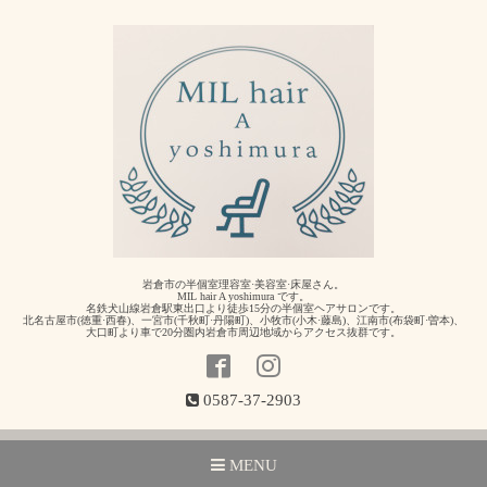
岩倉市の半個室理容室·美容室·床屋さん。
MIL hair A yoshimura です。
名鉄犬山線岩倉駅東出口より徒歩15分の半個室ヘアサロンです。
北名古屋市(徳重·西春)、一宮市(千秋町·丹陽町)、小牧市(小木·藤島)、江南市(布袋町·曽本)、
大口町より車で20分圏内岩倉市周辺地域からアクセス抜群です。
0587-37-2903
MENU