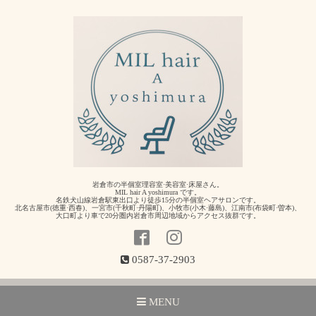
岩倉市の半個室理容室·美容室·床屋さん。
MIL hair A yoshimura です。
名鉄犬山線岩倉駅東出口より徒歩15分の半個室ヘアサロンです。
北名古屋市(徳重·西春)、一宮市(千秋町·丹陽町)、小牧市(小木·藤島)、江南市(布袋町·曽本)、
大口町より車で20分圏内岩倉市周辺地域からアクセス抜群です。
0587-37-2903
MENU