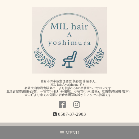
岩倉市の半個室理容室·美容室·床屋さん。
MIL hair A yoshimura です。
名鉄犬山線岩倉駅東出口より徒歩15分の半個室ヘアサロンです。
北名古屋市(徳重·西春)、一宮市(千秋町·丹陽町)、小牧市(小木·藤島)、江南市(布袋町·曽本)、
大口町より車で20分圏内岩倉市周辺地域からアクセス抜群です。
0587-37-2903
MENU